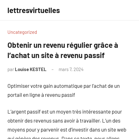
Aller
lettresvirtuelles
au
contenu
Uncategorized
Obtenir un revenu régulier grâce à
l’achat un site à revenu passif
par
Louise KESTEL
mars 7, 2024
Aucun
commentaire
Optimiser votre gain automatique par l’achat de un
portail en ligne à revenu passif
L’argent passif est un moyen très intéressante pour
obtenir des revenus sans avoir à travailler. L’un des
moyens pour y parvenir est d’investir dans un site web
qui génère des revenus. Dans ce texte, nous allons