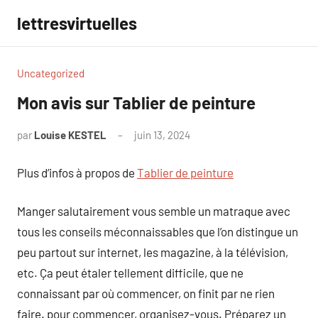
Aller
lettresvirtuelles
au
contenu
Uncategorized
Mon avis sur Tablier de peinture
par
Louise KESTEL
juin 13, 2024
Aucun
commentaire
Plus d’infos à propos de
Tablier de peinture
Manger salutairement vous semble un matraque avec
tous les conseils méconnaissables que l’on distingue un
peu partout sur internet, les magazine, à la télévision,
etc. Ça peut étaler tellement difficile, que ne
connaissant par où commencer, on finit par ne rien
faire. pour commencer, organisez-vous. Préparez un