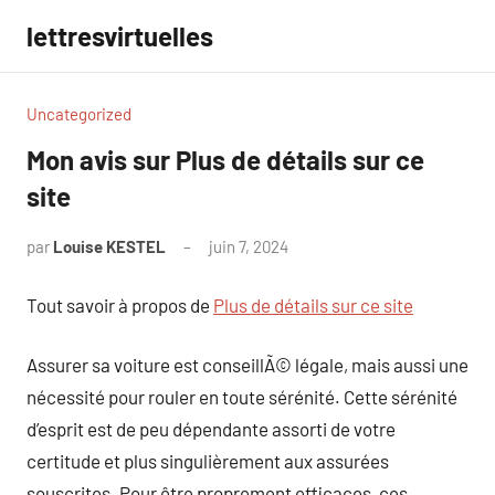
Aller
lettresvirtuelles
au
contenu
Uncategorized
Mon avis sur Plus de détails sur ce
site
par
Louise KESTEL
juin 7, 2024
Aucun
commentaire
Tout savoir à propos de
Plus de détails sur ce site
Assurer sa voiture est conseillÃ© légale, mais aussi une
nécessité pour rouler en toute sérénité. Cette sérénité
d’esprit est de peu dépendante assorti de votre
certitude et plus singulièrement aux assurées
souscrites. Pour être proprement efficaces, ces