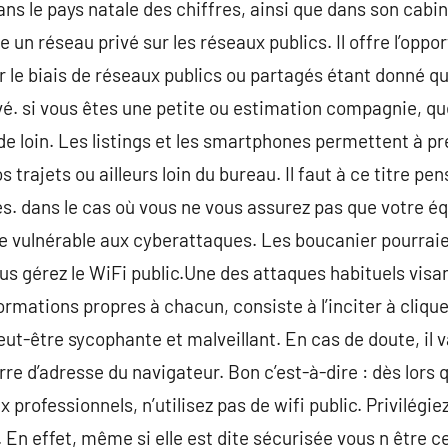
ns le pays natale des chiffres, ainsi que dans son cab
ée un réseau privé sur les réseaux publics. Il offre l’oppo
 le biais de réseaux publics ou partagés étant donné que
é. si vous êtes une petite ou estimation compagnie, q
de loin. Les listings et les smartphones permettent à pr
rajets ou ailleurs loin du bureau. Il faut à ce titre pen
. dans le cas où vous ne vous assurez pas que votre éq
re vulnérable aux cyberattaques. Les boucanier pourraien
ous gérez le WiFi public.Une des attaques habituels visan
rmations propres à chacun, consiste à l’inciter à clique
ut-être sycophante et malveillant. En cas de doute, il v
arre d’adresse du navigateur. Bon c’est-à-dire : dès lors
x professionnels, n’utilisez pas de wifi public. Privilégiez
 En effet, même si elle est dite sécurisée vous n être ce