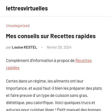
Aller
lettresvirtuelles
au
contenu
Uncategorized
Mes conseils sur Recettes rapides
par
Louise KESTEL
février 29, 2024
Aucun
commentaire
Complément d’information à propos de
Recettes
rapides
Certes dans un régime, les aliments ont leur
importance, et aussi faut-il bien les préparer des plats
et faire preuve d’ un type de cuisson sans gras,
diététique, peu calorifique. Voici quelques trucs et
astuces pour cuisiner léger ! Petit manuel des bonnes