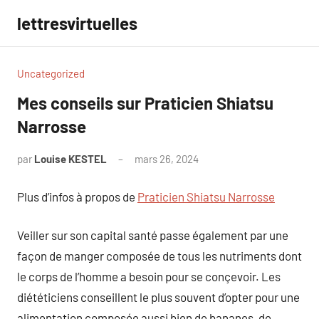
Aller
lettresvirtuelles
au
contenu
Uncategorized
Mes conseils sur Praticien Shiatsu
Narrosse
par
Louise KESTEL
mars 26, 2024
Aucun
commentaire
Plus d’infos à propos de
Praticien Shiatsu Narrosse
Veiller sur son capital santé passe également par une
façon de manger composée de tous les nutriments dont
le corps de l’homme a besoin pour se conçevoir. Les
diététiciens conseillent le plus souvent d’opter pour une
alimentation composée aussi bien de bananes, de