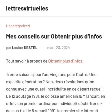
Aller
lettresvirtuelles
au
contenu
Uncategorized
Mes conseils sur Obtenir plus d’infos
par
Louise KESTEL
mars 23, 2024
Aucun
commentaire
Tout savoir à propos de
Obtenir plus d’infos
Trente saisons pour l’un, vingt ans pour l’autre. Une
explicite génération ? Non, deux révolutions qu’on
connu avec une quasi-incrédulité en ce départ recueil.
Le 12 aoûtage 1981, le colosse américain IBM lançait, en
effet, son premier ordinateur individuel ( déchiffrer ci-
dessus ) ; et le 6 recueil 1991, le premier site internet