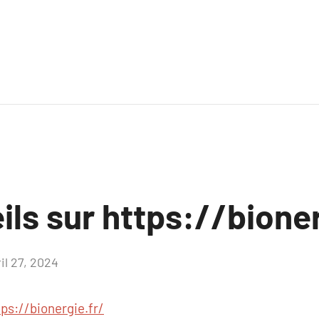
ls sur https://bioner
il 27, 2024
Aucun
commentaire
tps://bionergie.fr/