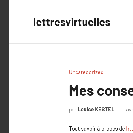
Aller
au
lettresvirtuelles
contenu
Uncategorized
Mes consei
par
Louise KESTEL
avr
Tout savoir à propos de
ht