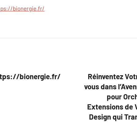
tps://bionergie.fr/
tps://bionergie.fr/
Réinventez Vot
vous dans l’Aven
pour Orc
Extensions de V
Design qui Tra