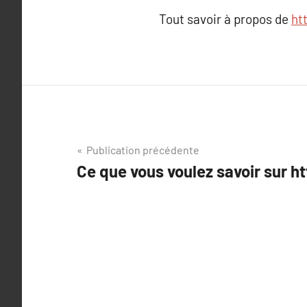
Tout savoir à propos de
ht
Navigation
Publication précédente
Ce que vous voulez savoir sur ht
de
l’article