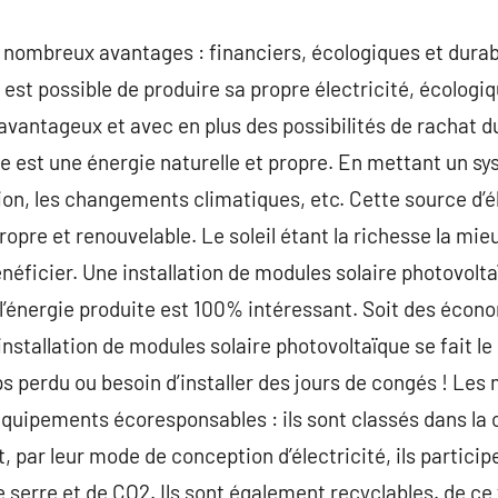
e nombreux avantages : financiers, écologiques et dura
l est possible de produire sa propre électricité, écolog
t avantageux et avec en plus des possibilités de rachat 
ire est une énergie naturelle et propre. En mettant un s
ution, les changements climatiques, etc. Cette source d’
ropre et renouvelable. Le soleil étant la richesse la mie
néficier. Une installation de modules solaire photovolta
 l’énergie produite est 100% intéressant. Soit des écono
installation de modules solaire photovoltaïque se fait l
s perdu ou besoin d’installer des jours de congés ! Les
quipements écoresponsables : ils sont classés dans la 
t, par leur mode de conception d’électricité, ils particip
 serre et de CO2. Ils sont également recyclables. de ce f