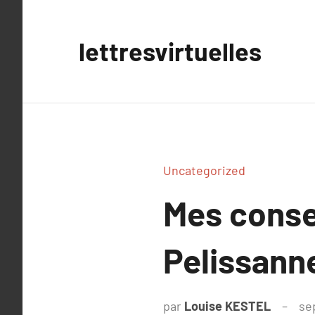
Aller
au
lettresvirtuelles
contenu
Uncategorized
Mes consei
Pelissann
par
Louise KESTEL
se