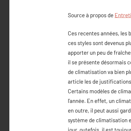
Source à propos de
Entret
Ces recentes années, les be
ces styles sont devenus plu
apporter un peu de fraîche
il se présente désormais c
de climatisation va bien pl
article les de justificatio
Certains modèles de clima
l’année. En effet, un clima
en outre, il peut aussi gar
système de climatisation e
jour. outefois, il est touj