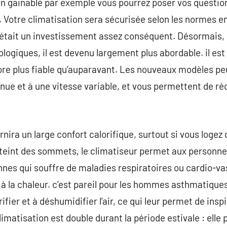
ion gainable par exemple vous pourrez poser vos questio
. Votre climatisation sera sécurisée selon les normes en
 était un investissement assez conséquent. Désormais
ologiques, il est devenu largement plus abordable. il e
core plus fiable qu’auparavant. Les nouveaux modèles 
inue et à une vitesse variable, et vous permettent de 
rnira un large confort calorifique, surtout si vous loge
eint des sommets, le climatiseur permet aux personnes f
onnes qui souffre de maladies respiratoires ou cardio-va
 la chaleur. c’est pareil pour les hommes asthmatiques
ifier et à déshumidifier l’air, ce qui leur permet de insp
limatisation est double durant la période estivale : elle 