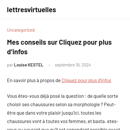
Aller
lettresvirtuelles
au
contenu
Uncategorized
Mes conseils sur Cliquez pour plus
d’infos
par
Louise KESTEL
septembre 19, 2024
Aucun
commentaire
En savoir plus à propos de
Cliquez pour plus d’infos
Vous êtes-vous déjà posé la question : de quelle sorte
choisir ses chaussures selon sa morphologie ? Peut-
être que dans votre plaisir jusqu’ici, toutes les
chaussures vont à toutes vos femmes, et basta. etes-
vous au courant que qu’il est cependant possible exact