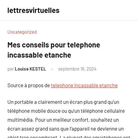
Aller
lettresvirtuelles
au
contenu
Uncategorized
Mes conseils pour telephone
incassable etanche
par
Louise KESTEL
septembre 16, 2024
Aucun
commentaire
Source à propos de
telephone incassable etanche
Un portable a clairement un écran plus grand qu’un
téléphone mobile douce ou qu’un téléphone cellulaire
multimédia. Pour un meilleur confort, souhaitez un
écran assez grand sans que l’appareil ne devienne un
objet trop encombrant. La plupart des smartphones ont