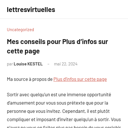
Aller
lettresvirtuelles
au
contenu
Uncategorized
Mes conseils pour Plus d’infos sur
cette page
par
Louise KESTEL
mai 22, 2024
Aucun
commentaire
Ma source à propos de
Plus d’infos sur cette page
Sortir avec quelqu’un est une immense opportunité
d’amusement pour vous sous prétexte que pour la
personne que vous invitez. Cependant, il est plutôt
compliquer et imposant d’inviter quelqu’un à sortir. Vous
n’avez ne vous en faites plus pas besoin de vous enrichir