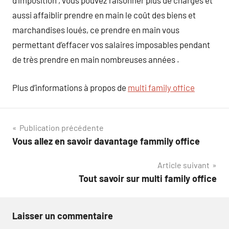
d’imposition , vous pouvez raisonner plus de charges et
aussi affaiblir prendre en main le coût des biens et
marchandises loués, ce prendre en main vous
permettant d’effacer vos salaires imposables pendant
de très prendre en main nombreuses années .
Plus d’informations à propos de
multi family office
Navigation
Publication précédente
Vous allez en savoir davantage fammily office
de
Article suivant
l’article
Tout savoir sur multi family office
Laisser un commentaire