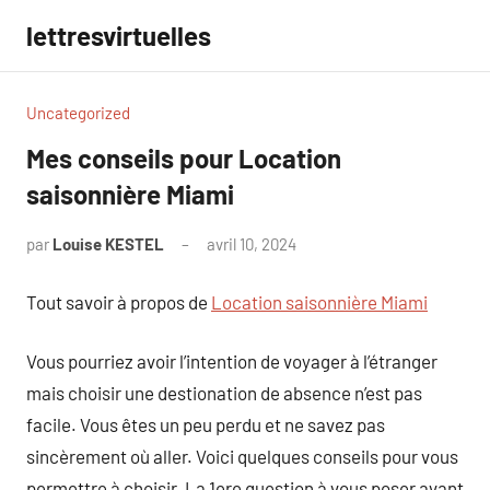
Aller
lettresvirtuelles
au
contenu
Uncategorized
Mes conseils pour Location
saisonnière Miami
par
Louise KESTEL
avril 10, 2024
Aucun
commentaire
Tout savoir à propos de
Location saisonnière Miami
Vous pourriez avoir l’intention de voyager à l’étranger
mais choisir une destionation de absence n’est pas
facile. Vous êtes un peu perdu et ne savez pas
sincèrement où aller. Voici quelques conseils pour vous
permettre à choisir. La 1ere question à vous poser avant