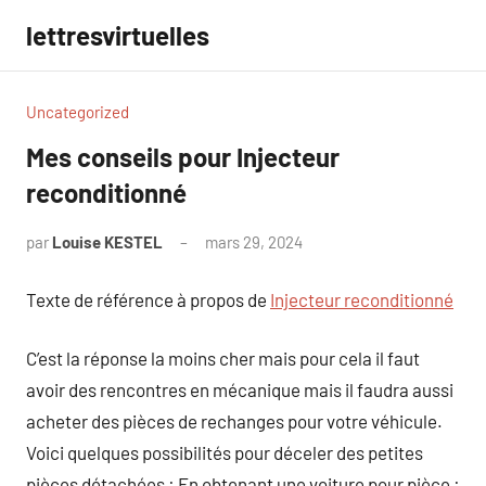
Aller
lettresvirtuelles
au
contenu
Uncategorized
Mes conseils pour Injecteur
reconditionné
par
Louise KESTEL
mars 29, 2024
Aucun
commentaire
Texte de référence à propos de
Injecteur reconditionné
C’est la réponse la moins cher mais pour cela il faut
avoir des rencontres en mécanique mais il faudra aussi
acheter des pièces de rechanges pour votre véhicule.
Voici quelques possibilités pour déceler des petites
pièces détachées : En obtenant une voiture pour pièce :