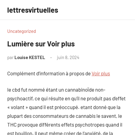
Aller
lettresvirtuelles
au
contenu
Uncategorized
Lumière sur Voir plus
par
Louise KESTEL
juin 8, 2024
Aucun
commentaire
Complément d’information à propos de
Voir plus
le cbd fut nommé étant un cannabinoïde non-
psychoactif, ce qui résulte en qu’il ne produit pas d’effet
« volant » quand il est préoccupé. etant donné que la
plupart des consommateurs de cannabis le savent, le
THC provoque différents effets psychotropes quand il
est bouillon. Il peut même créer de l’anxiété, de la