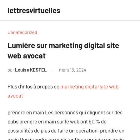
Aller
lettresvirtuelles
au
contenu
Uncategorized
Lumière sur marketing digital site
web avocat
par
Louise KESTEL
mars 18, 2024
Aucun
commentaire
Plus d’infos à propos de
marketing digital site web
avocat
prendre en main Les personnes qui cliquent sur des
pubs prendre en main sur le web ont 50 % de
possibilités de plus de faire un opération. prendre en
main Une prendre en main tactique prendre en main