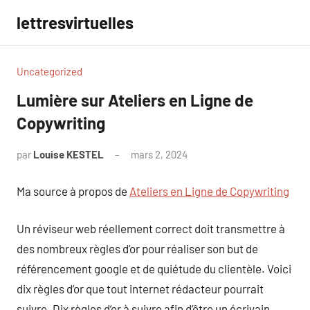
Aller
lettresvirtuelles
au
contenu
Uncategorized
Lumière sur Ateliers en Ligne de
Copywriting
par
Louise KESTEL
mars 2, 2024
Aucun
commentaire
Ma source à propos de
Ateliers en Ligne de Copywriting
Un réviseur web réellement correct doit transmettre à
des nombreux règles d’or pour réaliser son but de
référencement google et de quiétude du clientèle. Voici
dix règles d’or que tout internet rédacteur pourrait
suivre. Dix règles d’or à suivre afin d’être un écrivain