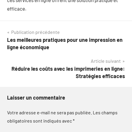
ces services en ligne offrent une solution pratique et
efficace.
Navigation
Publication précédente
Les meilleures pratiques pour une impression en
de
ligne économique
l’article
Article suivant
Réduire les coûts avec les imprimeries en ligne:
Stratégies efficaces
Laisser un commentaire
Votre adresse e-mail ne sera pas publiée.
Les champs
obligatoires sont indiqués avec
*