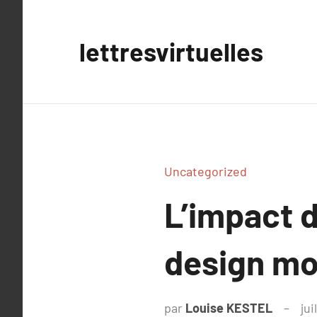
Aller
au
lettresvirtuelles
contenu
Uncategorized
L’impact d
design mod
par
Louise KESTEL
jui