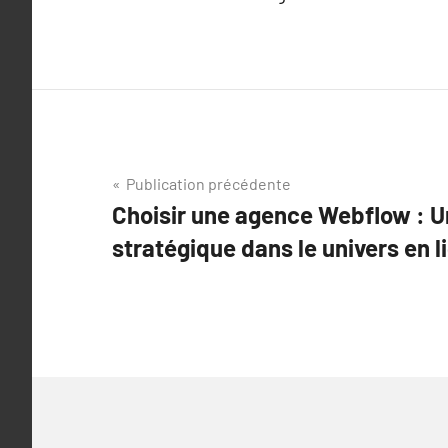
Navigation
Publication précédente
Choisir une agence Webflow : U
de
stratégique dans le univers en l
l’article