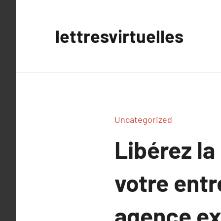
Aller
au
lettresvirtuelles
contenu
Uncategorized
Libérez l
votre entr
agence ex