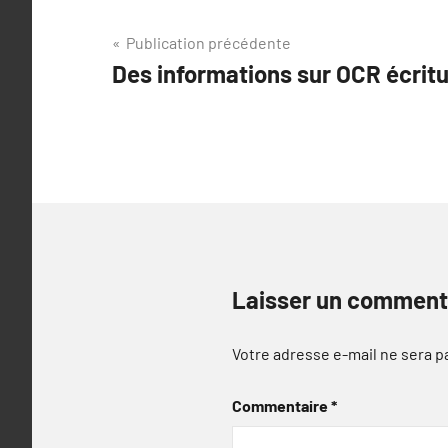
Navigation
Publication précédente
Des informations sur OCR écrit
de
l’article
Laisser un comment
Votre adresse e-mail ne sera p
Commentaire
*