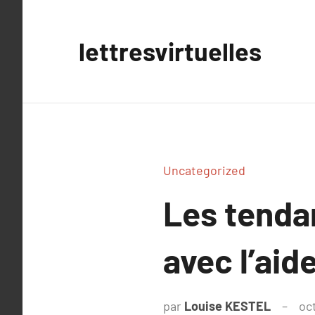
Aller
au
lettresvirtuelles
contenu
Uncategorized
Les tenda
avec l’ai
par
Louise KESTEL
oc