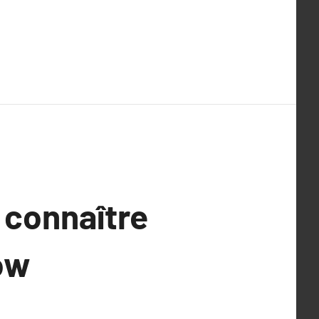
 connaître
ow