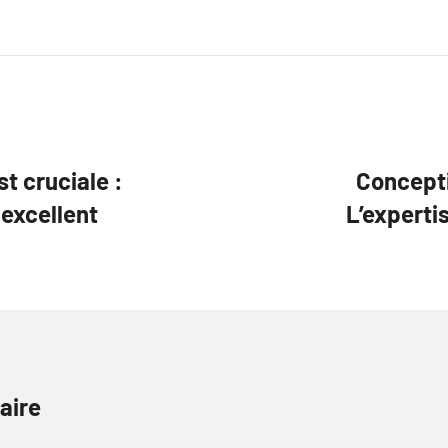
t cruciale :
Concepti
excellent
L’experti
aire