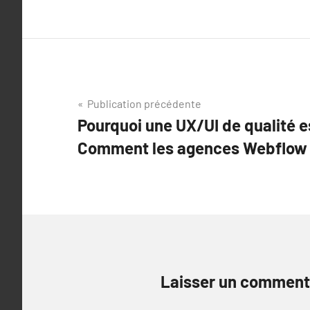
Navigation
Publication précédente
Pourquoi une UX/UI de qualité es
de
Comment les agences Webflow 
l’article
Laisser un comment