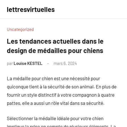
Aller
lettresvirtuelles
au
contenu
Uncategorized
Les tendances actuelles dans le
design de médailles pour chiens
par
Louise KESTEL
mars 6, 2024
Aucun
commentaire
La médaille pour chien est une nécessité pour
quiconque tient à la sécurité de son animal. En plus de
fournir un style distinctif à votre compagnon à quatre
pattes, elle a aussi un rôle vital dans sa sécurité.
Sélectionner la médaille idéale pour votre chien
implique la prise en compte de plusieurs éléments. La