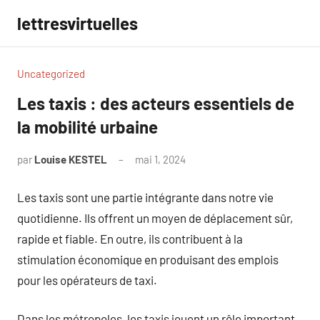
Aller
lettresvirtuelles
au
contenu
Uncategorized
Les taxis : des acteurs essentiels de
la mobilité urbaine
par
Louise KESTEL
mai 1, 2024
Aucun
commentaire
Les taxis sont une partie intégrante dans notre vie
quotidienne. Ils offrent un moyen de déplacement sûr,
rapide et fiable. En outre, ils contribuent à la
stimulation économique en produisant des emplois
pour les opérateurs de taxi.
Dans les métropoles, les taxis jouent un rôle important