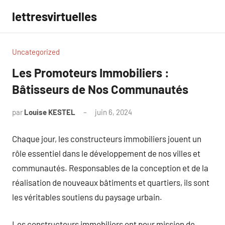
Aller
lettresvirtuelles
au
contenu
Uncategorized
Les Promoteurs Immobiliers :
Bâtisseurs de Nos Communautés
par
Louise KESTEL
juin 6, 2024
Aucun
commentaire
Chaque jour, les constructeurs immobiliers jouent un
rôle essentiel dans le développement de nos villes et
communautés. Responsables de la conception et de la
réalisation de nouveaux bâtiments et quartiers, ils sont
les véritables soutiens du paysage urbain.
Les constructeurs immobiliers ont pour mission de