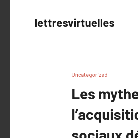
Aller
au
lettresvirtuelles
contenu
Uncategorized
Les mythe
l’acquisit
sociaux d