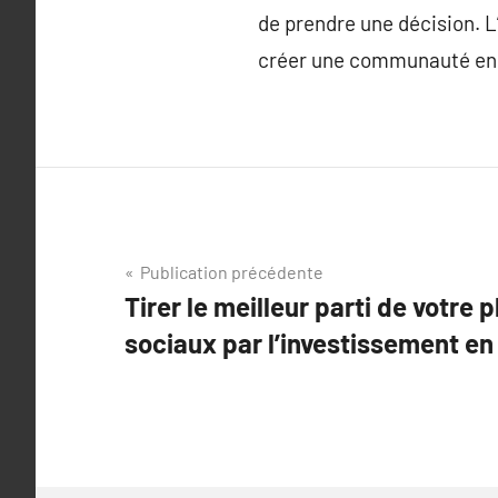
de prendre une décision. L
créer une communauté enga
Navigation
Publication précédente
Tirer le meilleur parti de votre
de
sociaux par l’investissement e
l’article