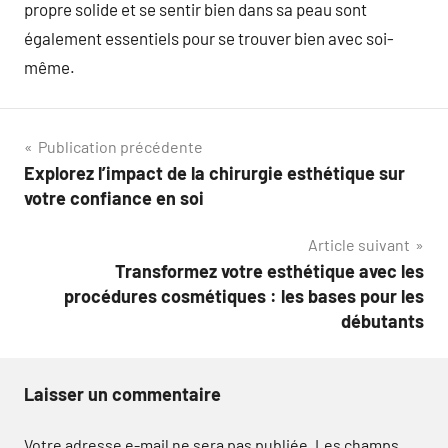
propre solide et se sentir bien dans sa peau sont
également essentiels pour se trouver bien avec soi-
même.
Navigation
Publication précédente
Explorez l’impact de la chirurgie esthétique sur
de
votre confiance en soi
l’article
Article suivant
Transformez votre esthétique avec les
procédures cosmétiques : les bases pour les
débutants
Laisser un commentaire
Votre adresse e-mail ne sera pas publiée.
Les champs