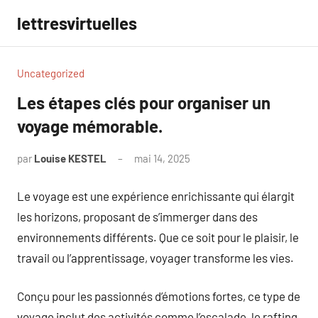
Aller
lettresvirtuelles
au
contenu
Uncategorized
Les étapes clés pour organiser un
voyage mémorable.
par
Louise KESTEL
mai 14, 2025
Aucun
commentaire
Le voyage est une expérience enrichissante qui élargit
les horizons, proposant de s’immerger dans des
environnements différents. Que ce soit pour le plaisir, le
travail ou l’apprentissage, voyager transforme les vies.
Conçu pour les passionnés d’émotions fortes, ce type de
voyage inclut des activités comme l’escalade, le rafting