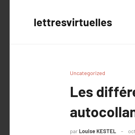
Aller
au
lettresvirtuelles
contenu
Uncategorized
Les différ
autocollan
par
Louise KESTEL
oc