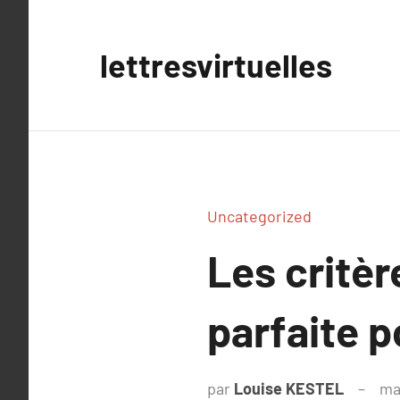
Aller
au
lettresvirtuelles
contenu
Uncategorized
Les critèr
parfaite 
par
Louise KESTEL
ma