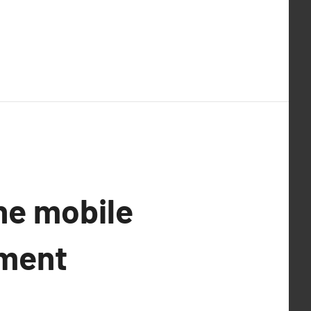
ène mobile
ement