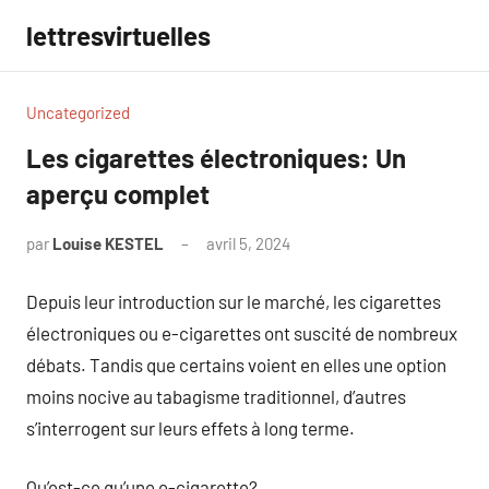
Aller
lettresvirtuelles
au
contenu
Uncategorized
Les cigarettes électroniques: Un
aperçu complet
par
Louise KESTEL
avril 5, 2024
Aucun
commentaire
Depuis leur introduction sur le marché, les cigarettes
électroniques ou e-cigarettes ont suscité de nombreux
débats. Tandis que certains voient en elles une option
moins nocive au tabagisme traditionnel, d’autres
s’interrogent sur leurs effets à long terme.
Qu’est-ce qu’une e-cigarette?