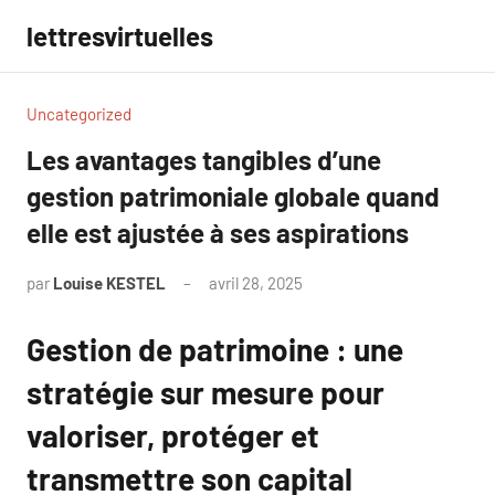
Aller
lettresvirtuelles
au
contenu
Uncategorized
Les avantages tangibles d’une
gestion patrimoniale globale quand
elle est ajustée à ses aspirations
par
Louise KESTEL
avril 28, 2025
Aucun
commentaire
Gestion de patrimoine : une
stratégie sur mesure pour
valoriser, protéger et
transmettre son capital