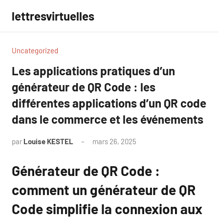
Aller
lettresvirtuelles
au
contenu
Uncategorized
Les applications pratiques d’un
générateur de QR Code : les
différentes applications d’un QR code
dans le commerce et les événements
par
Louise KESTEL
mars 26, 2025
Aucun
commentaire
Générateur de QR Code :
comment un générateur de QR
Code simplifie la connexion aux