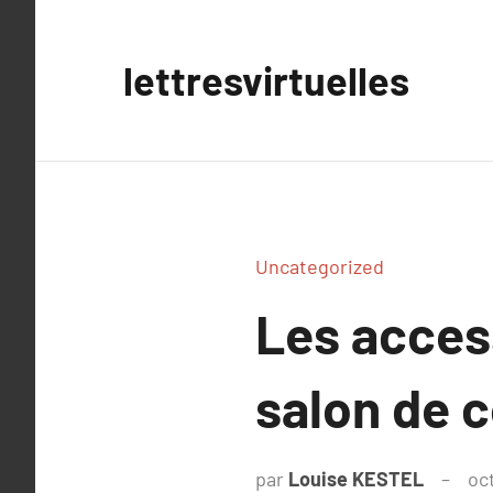
Aller
au
lettresvirtuelles
contenu
Uncategorized
Les acces
salon de c
par
Louise KESTEL
oc