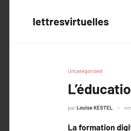
Aller
au
lettresvirtuelles
contenu
Uncategorized
L’éducation
par
Louise KESTEL
no
La formation digi