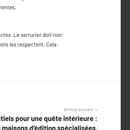
rentes.
ctes. Le serrurier doit non
ons les respectent. Cela
Article suivant
iels pour une quête intérieure :
s maisons d’édition spécialisées.