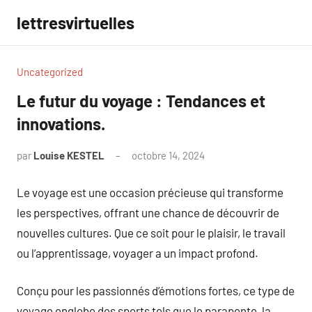
Aller
lettresvirtuelles
au
contenu
Uncategorized
Le futur du voyage : Tendances et
innovations.
par
Louise KESTEL
octobre 14, 2024
Aucun
commentaire
Le voyage est une occasion précieuse qui transforme
les perspectives, offrant une chance de découvrir de
nouvelles cultures. Que ce soit pour le plaisir, le travail
ou l’apprentissage, voyager a un impact profond.
Conçu pour les passionnés d’émotions fortes, ce type de
voyage englobe des sports tels que le parapente, la