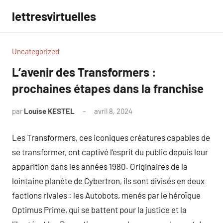
Aller
lettresvirtuelles
au
contenu
Uncategorized
L’avenir des Transformers :
prochaines étapes dans la franchise
par
Louise KESTEL
avril 8, 2024
Aucun
commentaire
Les Transformers, ces iconiques créatures capables de
se transformer, ont captivé l’esprit du public depuis leur
apparition dans les années 1980. Originaires de la
lointaine planète de Cybertron, ils sont divisés en deux
factions rivales : les Autobots, menés par le héroïque
Optimus Prime, qui se battent pour la justice et la