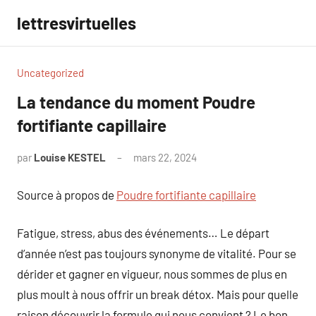
Aller
lettresvirtuelles
au
contenu
Uncategorized
La tendance du moment Poudre
fortifiante capillaire
par
Louise KESTEL
mars 22, 2024
Aucun
commentaire
Source à propos de
Poudre fortifiante capillaire
Fatigue, stress, abus des événements… Le départ
d’année n’est pas toujours synonyme de vitalité. Pour se
dérider et gagner en vigueur, nous sommes de plus en
plus moult à nous offrir un break détox. Mais pour quelle
raison découvrir la formule qui nous convient ? Le bon