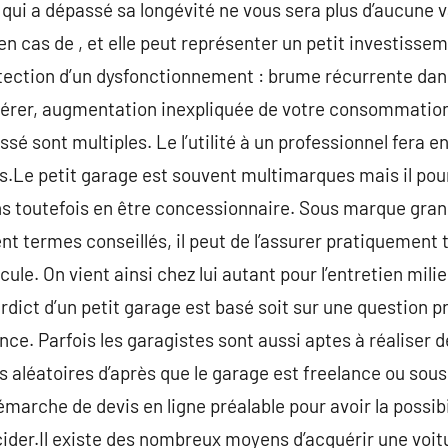
qui a dépassé sa longévité ne vous sera plus d’aucune va
n cas de , et elle peut représenter un petit investisse
étection d’un dysfonctionnement : brume récurrente dans
 gérer, augmentation inexpliquée de votre consommation
tissé sont multiples. Le l’utilité à un professionnel fera e
Le petit garage est souvent multimarques mais il pourr
s toutefois en être concessionnaire. Sous marque gra
nt termes conseillés, il peut de l’assurer pratiquement 
cule. On vient ainsi chez lui autant pour l’entretien mil
dict d’un petit garage est basé soit sur une question pr
nce. Parfois les garagistes sont aussi aptes à réaliser 
s aléatoires d’après que le garage est freelance ou sous 
arche de devis en ligne préalable pour avoir la possibil
ider.Il existe des nombreux moyens d’acquérir une voit