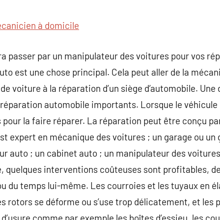
commentaire
canicien à domicile
udra passer par un manipulateur des voitures pour vos ré
’auto est une chose principal. Cela peut aller de la mécan
 de voiture à la réparation d’un siège d’automobile. Une 
réparation automobile importants. Lorsque le véhicule 
pour la faire réparer. La réparation peut être conçu pa
 est expert en mécanique des voitures ; un garage ou un
r auto ; un cabinet auto ; un manipulateur des voiture
e, quelques interventions coûteuses sont profitables, d
ou du temps lui-même. Les courroies et les tuyaux en é
les rotors se déforme ou s’use trop délicatement, et les
 d’usure comme par exemple les boîtes d’essieu, les cour