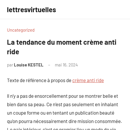
Aller
lettresvirtuelles
au
contenu
Uncategorized
La tendance du moment crème anti
ride
par
Louise KESTEL
mai 16, 2024
Aucun
commentaire
Texte de référence à propos de
crème anti ride
Il n’y a pas de ensorcellement pour se montrer belle et
bien dans sa peau. Ce n’est pas seulement en inhalant
un coupe forme ou en tentant un publication beauté
qu’on pourra nécessairement dire mission consommée.
Le paix intérieur, c’est en premier lieu un mode de vie.