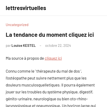
Aller
lettresvirtuelles
au
contenu
Uncategorized
La tendance du moment cliquez ici
par
Louise KESTEL
octobre 22, 2024
Aucun
commentaire
Ma source à propos de
cliquez ici
Connu comme le ‘ thérapeute du mal de dos ‘,
l’ostéopathe peut suivre nettement plus que les
douleurs musculosquelletiques. Il pourra également
jouer sur les troubles du système physique, digestif,
génito-urinaire, neurologique ou bien oto-rhino-
laryngologique et pneumonique. Un horizon large qui