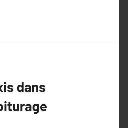
xis dans
oiturage