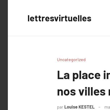
Aller
au
lettresvirtuelles
contenu
Uncategorized
La place 
nos villes
par
Louise KESTEL
ma