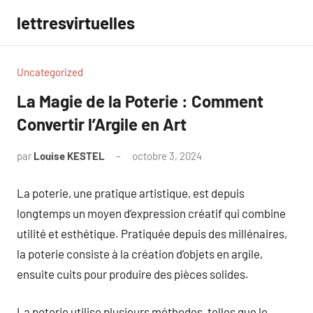
Aller
lettresvirtuelles
au
contenu
Uncategorized
La Magie de la Poterie : Comment
Convertir l’Argile en Art
par
Louise KESTEL
octobre 3, 2024
Aucun
commentaire
La poterie, une pratique artistique, est depuis
longtemps un moyen d’expression créatif qui combine
utilité et esthétique. Pratiquée depuis des millénaires,
la poterie consiste à la création d’objets en argile,
ensuite cuits pour produire des pièces solides.
La poterie utilise plusieurs méthodes, telles que le