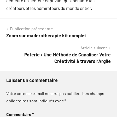
demeure un secteur captivant qui enchante les
créateurs et les admirateurs du monde entier.
Navigation
Publication précédente
Zoom sur maderotherapie kit complet
de
Article suivant
l’article
Poterie : Une Méthode de Canaliser Votre
Créativité à travers l’Argile
Laisser un commentaire
Votre adresse e-mail ne sera pas publiée.
Les champs
obligatoires sont indiqués avec
*
Commentaire
*