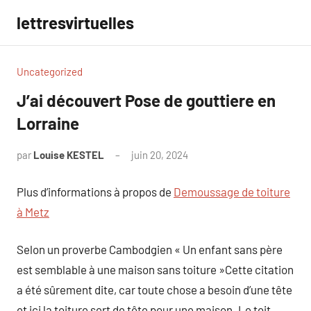
Aller
lettresvirtuelles
au
contenu
Uncategorized
J’ai découvert Pose de gouttiere en
Lorraine
par
Louise KESTEL
juin 20, 2024
Aucun
commentaire
Plus d’informations à propos de
Demoussage de toiture
à Metz
Selon un proverbe Cambodgien « Un enfant sans père
est semblable à une maison sans toiture »Cette citation
a été sûrement dite, car toute chose a besoin d’une tête
et ici la toiture sert de tête pour une maison. Le toit