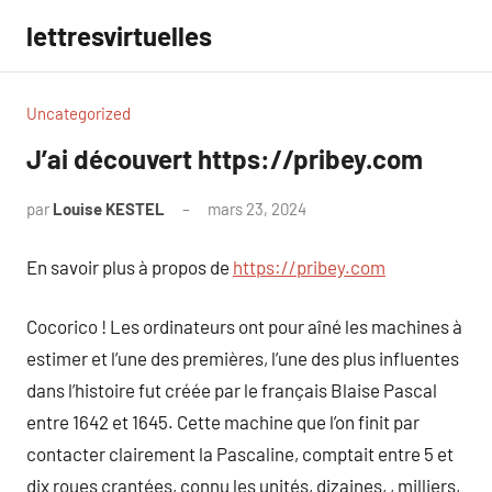
Aller
lettresvirtuelles
au
contenu
Uncategorized
J’ai découvert https://pribey.com
par
Louise KESTEL
mars 23, 2024
Aucun
commentaire
En savoir plus à propos de
https://pribey.com
Cocorico ! Les ordinateurs ont pour aîné les machines à
estimer et l’une des premières, l’une des plus influentes
dans l’histoire fut créée par le français Blaise Pascal
entre 1642 et 1645. Cette machine que l’on finit par
contacter clairement la Pascaline, comptait entre 5 et
dix roues crantées, connu les unités, dizaines, , milliers,