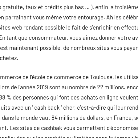
b gratuite, taux et crédits plus bas … ). enfin la troisième
en parrainant vous même votre entourage. Ah les célèbr
sites web rendant possible le fait de s’enrichir en effec
En tant que consommateur, vous aimez donner votre avis
 est maintenant possible, de nombreux sites vous payen
achetez.
ommerce de l’école de commerce de Toulouse, les utilis
lors de l’année 2019 sont au nombre de 22 millions. enc
 % des personnes qui font des achats en ligne veulent
ts avec un ‘ cash back ‘ cher, c’est-à-dire qui leur rend
 dans le monde vaut 84 millions de dollars, en France, 
lisent. Les sites de cashbak vous permettent d’économise
 appliquées sur les produits ou limitées dans le temps : l