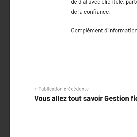
de dial avec clientèle, par
de la confiance.
Complément d’information
Navigation
Publication précédente
Vous allez tout savoir Gestion f
de
l’article