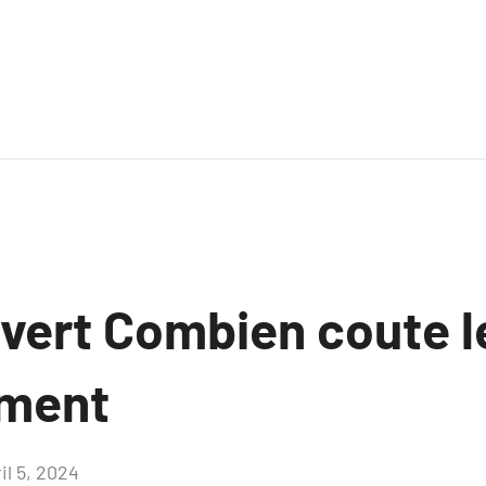
uvert Combien coute l
ement
il 5, 2024
Aucun