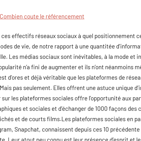
commentaire
Combien coute le référencement
ces effectifs réseaux sociaux à quel positionnement c
des de vie, de notre rapport à une quantitée d’informat
lle. Les médias sociaux sont inévitables, à la mode et i
opularité n’a fini de augmenter et ils n’ont néanmoins 
 est d’ores et déjà véritable que les plateformes de rés
Mais pas seulement. Elles offrent une astuce unique d’i
sur les plateformes sociales offre l’opportunité aux par
raphiques et sociales et d’échanger de 1000 façons des 
chés et de courts films.Les plateformes sociales en part
gram, Snapchat, connaissent depuis ces 10 précédente
 Leur atout peu connu est leur présence d’esprit et leu