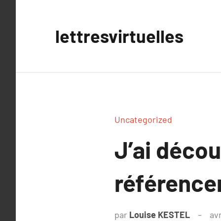
Aller
au
lettresvirtuelles
contenu
Uncategorized
J’ai déco
référenc
par
Louise KESTEL
avr