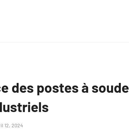
e des postes à soude
dustriels
il 12, 2024
Aucun