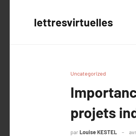
Aller
au
lettresvirtuelles
contenu
Uncategorized
Importanc
projets in
par
Louise KESTEL
avr